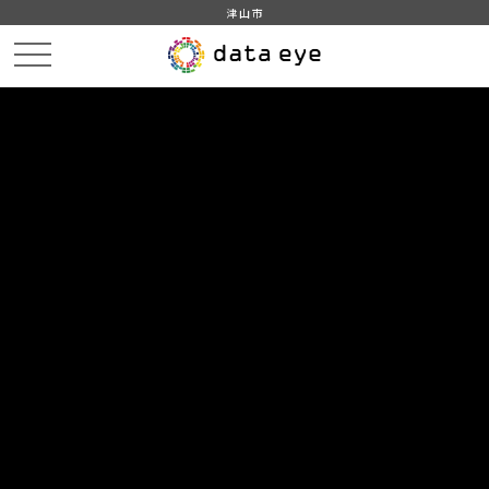
津山市
HOME
データカタログ
津山市_家畜を販売目的で飼養している経営体数と飼養頭羽数
津山市_家畜を販売目的で飼養している経営体数と飼養頭羽数_2020分
_20210401
DATA
CATA
データカタログ
データセット名
津山市_家畜を販売目的で飼養して
いる経営体数と飼養頭羽数
リソース名
津山市_家畜を販売目的で飼養