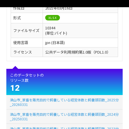
作成日
2021年03月16日
形式
XLSX
10344
ファイルサイズ
(単位:バイト)
使用言語
jpn (日本語)
ライセンス
公共データ利用規約第1.0版（PDL1.0）
このデータセットの
リソース数
12
津山市_家畜を販売目的で飼養している経営体数と飼養頭羽数_2025分
_20260331
津山市_家畜を販売目的で飼養している経営体数と飼養頭羽数_2024分
_20250331
津山市_家畜を販売目的で飼養している経営体数と飼養頭羽数_2023分