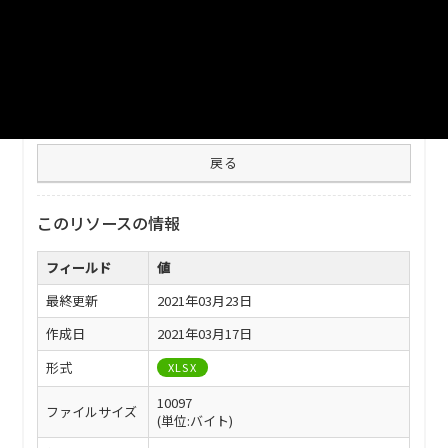
ファイル名
津山市_主副業別農家数(販売農家)_2020分_20210401.xlsx
ダウンロード
戻る
このリソースの情報
フィールド
値
最終更新
2021年03月23日
作成日
2021年03月17日
形式
XLSX
10097
ファイルサイズ
(単位:バイト)