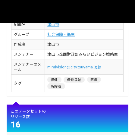
フィールド
値
タイトル
津山市_後期高齢者医療加入状況
組織名
津山市
グループ
社会保障・衛生
作成者
津山市
メンテナー
津山市企画財政部みらいビジョン戦略室
メンテナーのメ
miraivision@city.tsuyama.lg.jp
ール
保健
保健福祉
医療
タグ
高齢者
このデータセットの
リソース数
16