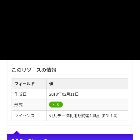
ファイル名
津山市_橋梁の現況_2012分_20171221.xls
ダウンロード
戻る
このリソースの情報
フィールド
値
作成日
2019年02月11日
形式
XLS
ライセンス
公共データ利用規約第1.0版（PDL1.0）